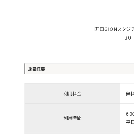
町田GIONスタ
J
施設概要
利用料金
無
6:0
利用時間
平